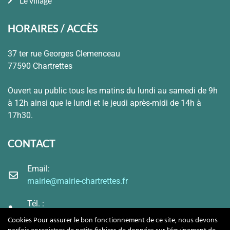
Le village
HORAIRES / ACCÈS
37 ter rue Georges Clemenceau
77590 Chartrettes
Ouvert au public tous les matins du lundi au samedi de 9h
à 12h ainsi que le lundi et le jeudi après-midi de 14h à
17h30.
CONTACT
Email:
mairie@mairie-chartrettes.fr
Tél. :
01.60.69.65.01
Cookies Pour assurer le bon fonctionnement de ce site, nous devons